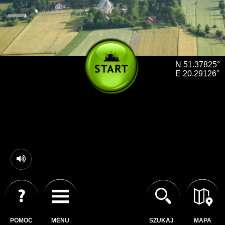
N 51.37825°
E 20.29126°
POMOC
MENU
SZUKAJ
MAPA